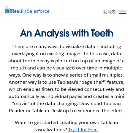
跳
至
功能表
主
內
An Analysis with Teeth
容
There are many ways to visualize data – including
overlaying it on existing images. In this case, data
about tooth decay is plotted on top of an image of a
mouth and can be visualized over time in multiple
ways. One way is to show a series of small multiples.
Another way is to use Tableau’s “page shelf” feature,
which enables filters to be viewed consecutively and
automatically as individual pages and creates a mini
“movie” of the data changing. Download Tableau
Reader or Tableau Desktop to experience the effect.
Want to get started creating your own Tableau
visualizations?
Try It for Free