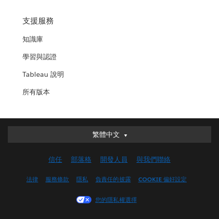
支援服務
知識庫
學習與認證
Tableau 說明
所有版本
繁體中文
繁體中文
Deutsch
信任
部落格
開發人員
與我們聯絡
English (UK)
English (US)
法律
服務條款
隱私
負責任的披露
COOKIE 偏好設定
Español
您的隱私權選擇
Français (Canada)
Français (France)