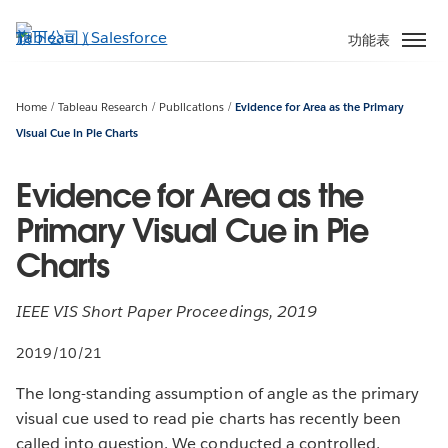
跳
至
功能表
主
內
容
Home
Tableau Research
Publications
Evidence for Area as the Primary
Visual Cue in Pie Charts
Evidence for Area as the
Primary Visual Cue in Pie
Charts
IEEE VIS Short Paper Proceedings, 2019
2019/10/21
The long-standing assumption of angle as the primary
visual cue used to read pie charts has recently been
called into question. We conducted a controlled,