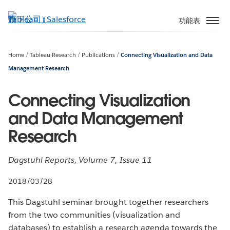
跳
至
功能表
主
內
容
Home
Tableau Research
Publications
Connecting Visualization and Data
Management Research
Connecting Visualization
and Data Management
Research
Dagstuhl Reports, Volume 7, Issue 11
2018/03/28
This Dagstuhl seminar brought together researchers
from the two communities (visualization and
databases) to establish a research agenda towards the