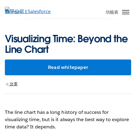
跳
至
功能表
主
內
容
Visualizing Time: Beyond the
Line Chart
Read whitepaper
分享
The line chart has a long history of success for
visualizing time, but is it always the best way to explore
time data? It depends.