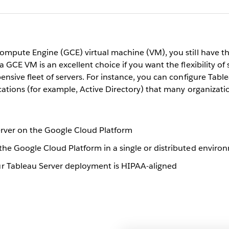
mpute Engine (GCE) virtual machine (VM), you still have the
GCE VM is an excellent choice if you want the flexibility of 
sive fleet of servers. For instance, you can configure Table
ations (for example, Active Directory) that many organizatio
Server on the Google Cloud Platform
the Google Cloud Platform in a single or distributed enviro
r Tableau Server deployment is HIPAA-aligned