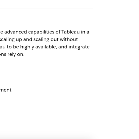
 advanced capabilities of Tableau in a
scaling up and scaling out without
au to be highly available, and integrate
ns rely on.
nment