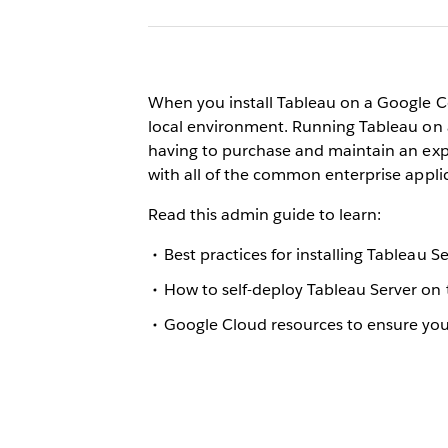
When you install Tableau on a Google Co
local environment. Running Tableau on a 
having to purchase and maintain an expen
with all of the common enterprise applic
Read this admin guide to learn:
Best practices for installing Tableau 
How to self-deploy Tableau Server on 
Google Cloud resources to ensure you