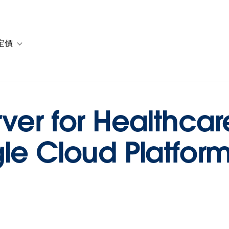
定價
or 解決方案
vigation for 資源
Toggle sub-navigation for 方案與定價
ver for Healthcar
le Cloud Platfor