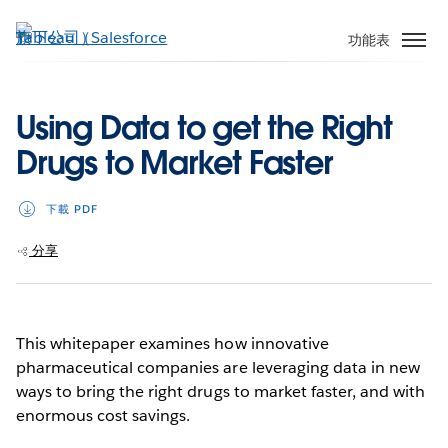
跳
至
功能表
主
內
容
Using Data to get the Right
Drugs to Market Faster
下載 PDF
分享
This whitepaper examines how innovative
pharmaceutical companies are leveraging data in new
ways to bring the right drugs to market faster, and with
enormous cost savings.