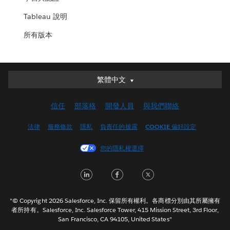
Tableau 說明
所有版本
繁體中文
繁體中文
Deutsch
信任
部落格
開發人員
與我們聯絡
English (UK)
English (US)
法律
服務條款
隱私
負責任的披露
COOKIE 偏好設定
Español
您的隱私權選擇
Français (Canada)
Français (France)
LinkedIn
Facebook
Twitter
Italiano
日本語
"© Copyright 2026 Salesforce, Inc. 保留所有權利。各商標分別由其所屬擁有
한국어
者所持有。Salesforce, Inc. Salesforce Tower, 415 Mission Street, 3rd Floor,
San Francisco, CA 94105, United States"
Nederlands