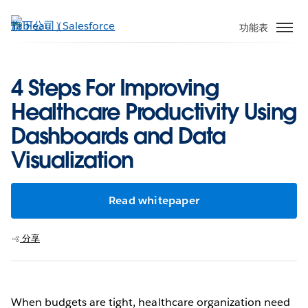
跳
至
功能表
主
內
容
4 Steps For Improving
Healthcare Productivity Using
Dashboards and Data
Visualization
Read whitepaper
分享
When budgets are tight, healthcare organization need