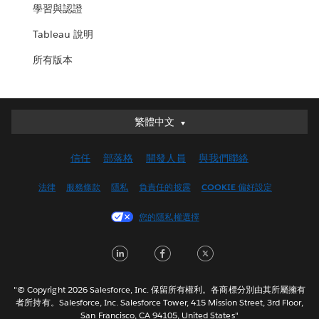
學習與認證
Tableau 說明
所有版本
繁體中文
繁體中文
Deutsch
信任
部落格
開發人員
與我們聯絡
English (UK)
English (US)
法律
服務條款
隱私
負責任的披露
COOKIE 偏好設定
Español
您的隱私權選擇
Français (Canada)
Français (France)
LinkedIn
Facebook
Twitter
Italiano
日本語
"© Copyright 2026 Salesforce, Inc. 保留所有權利。各商標分別由其所屬擁有
한국어
者所持有。Salesforce, Inc. Salesforce Tower, 415 Mission Street, 3rd Floor,
San Francisco, CA 94105, United States"