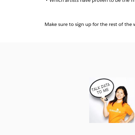
Which artists have proven to be the 
Make sure to sign up for the rest of the