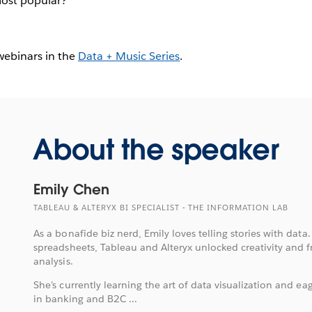
most popular?
 webinars in the
Data + Music Series
.
About the speaker
Emily Chen
TABLEAU & ALTERYX BI SPECIALIST - THE INFORMATION LAB
As a bonafide biz nerd, Emily loves telling stories with data.
spreadsheets, Tableau and Alteryx unlocked creativity and 
analysis.
She’s currently learning the art of data visualization and eag
in banking and B2C ...