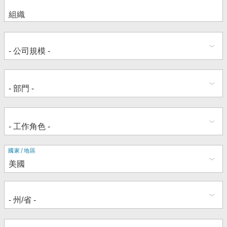
地
國家/地區
址