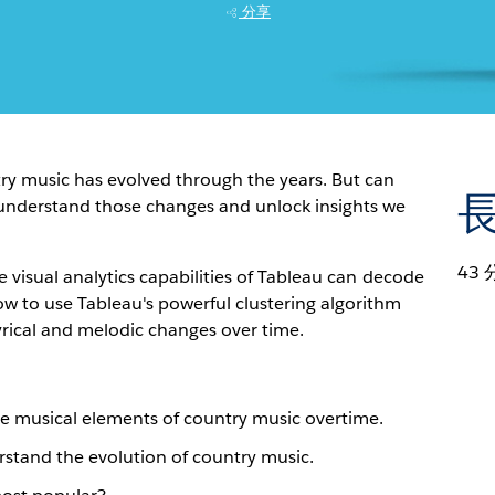
分享
ry music has evolved through the years. But can
r understand those changes and unlock insights we
43 
e visual analytics capabilities of Tableau can decode
ow to use Tableau's powerful clustering algorithm
yrical and melodic changes over time.
te musical elements of country music overtime.
rstand the evolution of country music.