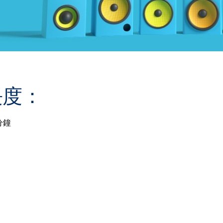
長度：
分鐘