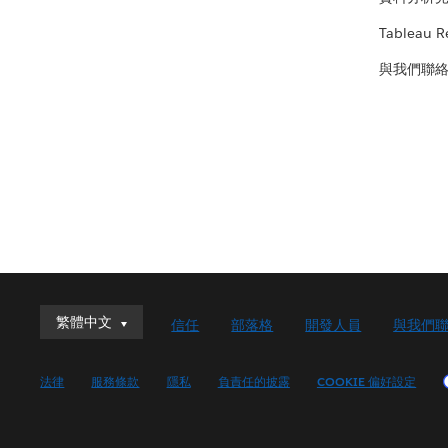
Tableau R
與我們聯
繁體中文
繁體中文
信任
部落格
開發人員
與我們
Deutsch
English (UK)
法律
服務條款
隱私
負責任的披露
COOKIE 偏好設定
English (US)
Español