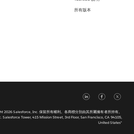
所有版本
LinkedIn
Faceb
Tw
right 2026 Salesforce, Inc. 保留所有權利。各商標分別由其所屬擁有者所持有。
c. Salesforce Tower, 415 Mission Street, 3rd Floor, San Francisco, CA 94105,
United States"