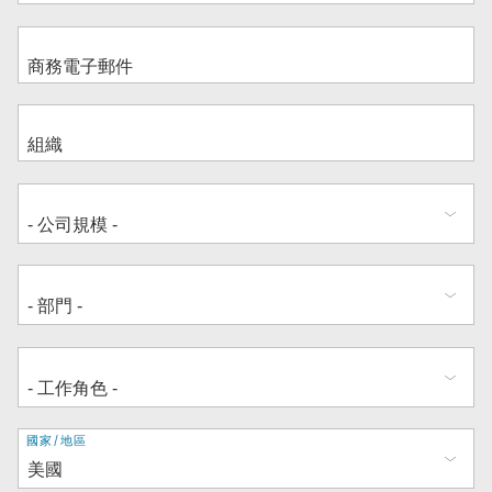
地
國家/地區
址