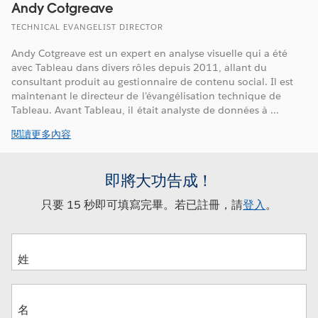
Andy Cotgreave
TECHNICAL EVANGELIST DIRECTOR
Andy Cotgreave est un expert en analyse visuelle qui a été
avec Tableau dans divers rôles depuis 2011, allant du
consultant produit au gestionnaire de contenu social. Il est
maintenant le directeur de l'évangélisation technique de
Tableau. Avant Tableau, il était analyste de données à ...
閱讀更多內容
即將大功告成！
只要 15 秒即可填寫完畢。若已註冊，請
登入
。