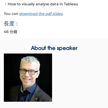
How to visually analyse data in Tableau
You can
download the pdf slides
.
長度：
46 分鐘
About the speaker