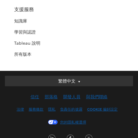
支援服務
知識庫
學習與認證
Tableau 說明
所有版本
繁體中文
繁體中文
Deutsch
信任
部落格
開發人員
與我們聯絡
English (UK)
English (US)
法律
服務條款
隱私
負責任的披露
COOKIE 偏好設定
Español
您的隱私權選擇
Français (Canada)
Français (France)
LinkedIn
Facebook
Twitter