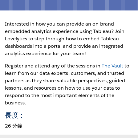
Interested in how you can provide an on-brand
embedded analytics experience using Tableau? Join
Lovelytics to step through how to embed Tableau
dashboards into a portal and provide an integrated
analytics experience for your team!
Register and attend any of the sessions in
The Vault
to
learn from our data experts, customers, and trusted
partners as they share valuable perspectives, guided
lessons, and resources on how to use your data to
respond to the most important elements of the
business.
長度：
26 分鐘