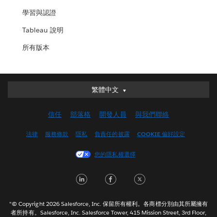
學習與認證
Tableau 說明
所有版本
繁體中文
繁體中文
Deutsch
信任
部落格
開發人員
與我們聯絡
English (UK)
English (US)
法律
服務條款
隱私
負責任的披露
COOKIE 偏好設定
Español
您的隱私權選擇
Français (Canada)
Français (France)
LinkedIn
Facebook
Twitter
Italiano
日本語
"© Copyright 2026 Salesforce, Inc. 保留所有權利。各商標分別由其所屬擁有
한국어
者所持有。Salesforce, Inc. Salesforce Tower, 415 Mission Street, 3rd Floor,