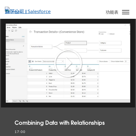
跳
至
功能表
主
內
容
Play
Video
Combining Data with Relationships
17:00