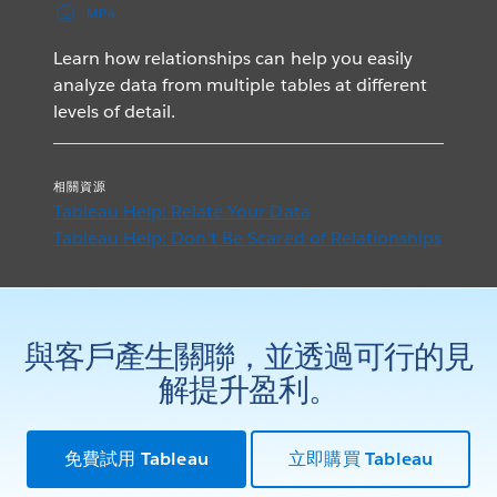
MP4
Learn how relationships can help you easily
analyze data from multiple tables at different
levels of detail.
相關資源
Tableau Help: Relate Your Data
Tableau Help: Don’t Be Scared of Relationships
與客戶產生關聯，並透過可行的見
解提升盈利。
免費試用 Tableau
立即購買 Tableau