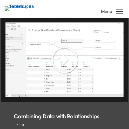
Passa
a
Menu
contenuto
principale
Play
Video
Combining Data with Relationships
17:00