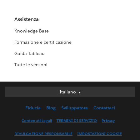
Assistenza
Knowledge Base
Formazione e certificazione
Guida Tableau
Tutte le versioni
Italiano
Italiano
Deutsch
Fiducia
Blog
Sviluppatore
Contattaci
English (UK)
English (US)
Contenuti Legali
TERMINI DI SERVIZIO
Privacy
Español
DIVULGAZIONE RESPONSABILE
IMPOSTAZIONI COOKIE
Français (Canada)