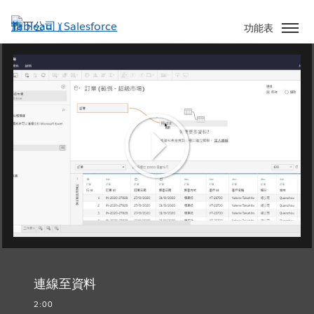
跳
至
功能表
主
內
容
Play
Video
連線至資料
2:00