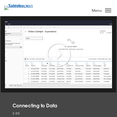
Verder
naar
Menu
hoofdinhoud
Play
Video
Connecting to Data
2:00