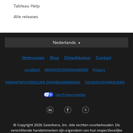
Tableau Help
Alle releases
Nederlands
Nederlands
Deutsch
Vertrouwen
Blog
Ontwikkelaar
Contact
English (UK)
English (US)
Juridisch
SERVICEVOORWAARDEN
Privacy
Español
VERANTWOORDELIJKE OPENBAARMAKING
COOKIEVOORKEUREN
Français (Canada)
Français (France)
Uw Privacyopties
Italiano
LinkedIn
Facebook
Twitter
日本語
한국어
Português
© Copyright 2026 Salesforce, Inc. Alle rechten voorbehouden. De
verschillende handelsmerken zijn eigendom van hun respectievelijke