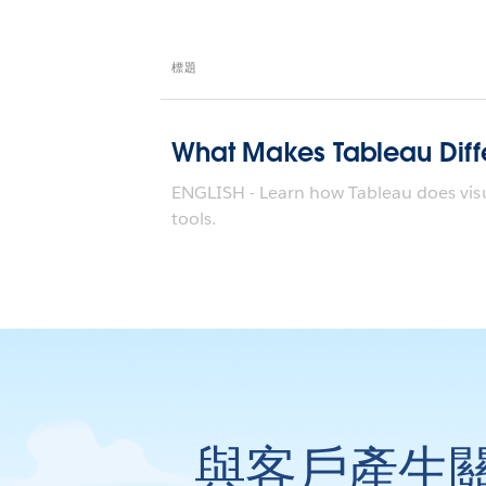
標題
What Makes Tableau Diff
ENGLISH - Learn how Tableau does visua
tools.
與客戶產生