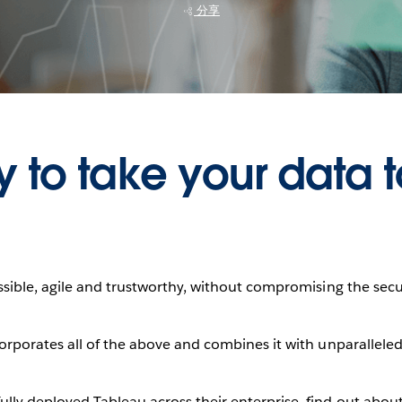
分享
 to take your data t
ssible, agile and trustworthy, without compromising the sec
rporates all of the above and combines it with unparalleled
lly deployed Tableau across their enterprise, find out abo