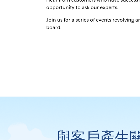
opportunity to ask our experts.
Join us for a series of events revolving 
board.
與客戶產生