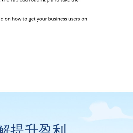
 and on how to get your business users on
解提升盈利。