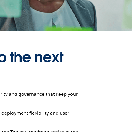
o the next
urity and governance that keep your
 deployment flexibility and user-
ut the Tableau roadmap and take the