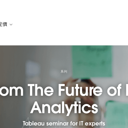
定價
or 解決方案
vigation for 資源
Toggle sub-navigation for 方案與定價
系列
om The Future of 
Analytics
Tableau seminar for IT experts