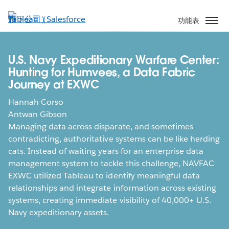
跳
至
功能表
主
內
容
U.S. Navy Expeditionary Warfare Center:
Hunting for Humvees, a Data Fabric
Journey at EXWC
Hannah Corso
Antwan Gibson
Managing data across disparate, and sometimes
contradicting, authoritative systems can be like herding
cats. Instead of waiting years for an enterprise data
management system to tackle this challenge, NAVFAC
EXWC utilized Tableau to identify meaningful data
relationships and integrate information across existing
systems, creating immediate visibility of 40,000+ U.S.
Navy expeditionary assets.