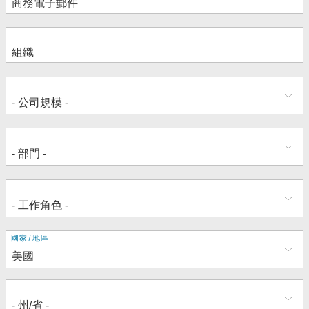
地
國家/地區
址