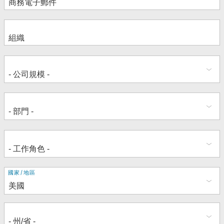
地
國家/地區
址