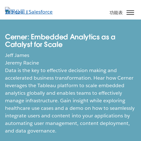
跳
至
功能表
主
內
容
Cerner: Embedded Analytics as a
Catalyst for Scale
Jeff James
Jeremy Racine
Data is the key to effective decision making and
accelerated business transformation. Hear how Cerner
leverages the Tableau platform to scale embedded
analytics globally and enables teams to effectively
manage infrastructure. Gain insight while exploring
healthcare use cases and a demo on how to seamlessly
integrate users and content into your applications by
automating user management, content deployment,
and data governance.