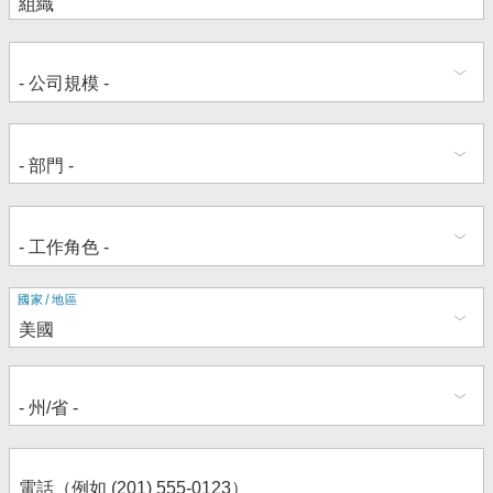
地
國家/地區
址