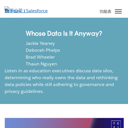
跳
至
功能表
主
內
容
Whose Data Is It Anyway?
Jackie Yeaney
Deborah Phelps
Brad Wheeler
Thaun Nguyen
Listen in as education executives discuss data silos,
determining who really owns the data and rethinking
data policies while still adhering to governance and
privacy guidelines.