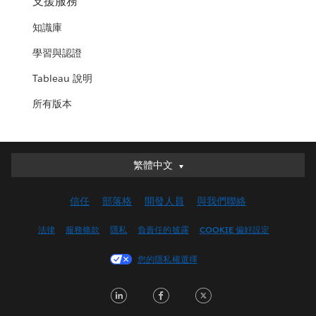
支援服務
知識庫
學習與認證
Tableau 說明
所有版本
繁體中文
繁體中文
Deutsch
信任
部落格
開發人員
與我們聯絡
English (UK)
English (US)
法律
服務條款
隱私
負責任的披露
COOKIE 偏好設定
Español
您的隱私權選擇
Français (Canada)
Français (France)
LinkedIn
Facebook
Twitter
Italiano