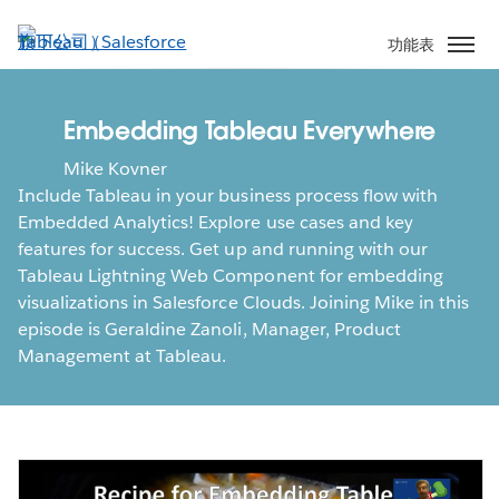
跳
至
功能表
主
內
容
Embedding Tableau Everywhere
Mike Kovner
Include Tableau in your business process flow with
Embedded Analytics! Explore use cases and key
features for success. Get up and running with our
Tableau Lightning Web Component for embedding
visualizations in Salesforce Clouds. Joining Mike in this
episode is Geraldine Zanoli, Manager, Product
Management at Tableau.