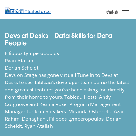
跳
至
功能表
主
內
容
Devs at Desks - Data Skills for Data
People
Filippos Lymperopoulos
Ryan Atallah
Dorian Scheidt
Devs on Stage has gone virtual! Tune in to Devs at
Desks to see Tableau’s developer team demo the latest-
and-greatest features you’ve been asking for, directly
from their home to yours. Tableau Hosts: Andy
Cotgreave and Keshia Rose, Program Management
Manager Tableau Speakers: Miranda Osterheld, Azar
Rahimi Dehaghani, Filippos Lymperopoulos, Dorian
Scheidt, Ryan Atallah