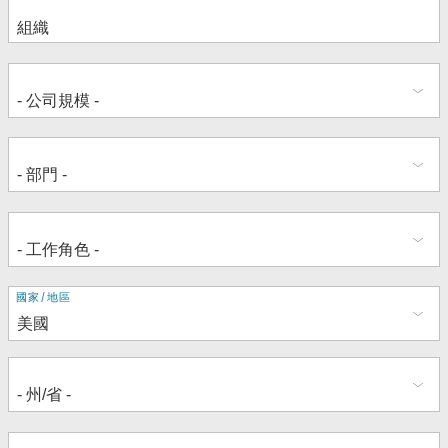
地
國家/地區
址