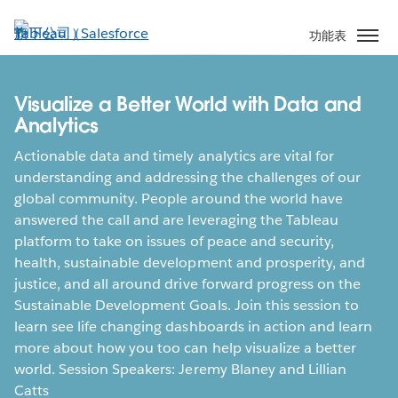
跳
至
功能表
主
內
容
Visualize a Better World with Data and
Analytics
Actionable data and timely analytics are vital for
understanding and addressing the challenges of our
global community. People around the world have
answered the call and are leveraging the Tableau
platform to take on issues of peace and security,
health, sustainable development and prosperity, and
justice, and all around drive forward progress on the
Sustainable Development Goals. Join this session to
learn see life changing dashboards in action and learn
more about how you too can help visualize a better
world. Session Speakers: Jeremy Blaney and Lillian
Catts