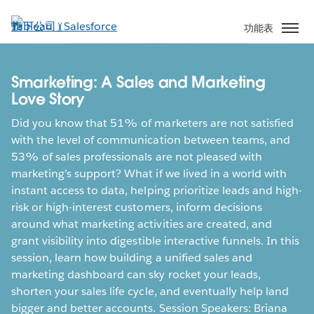
跳
至
功能表
主
內
容
Smarketing: A Sales and Marketing
Love Story
Did you know that 51% of marketers are not satisfied
with the level of communication between teams, and
53% of sales professionals are not pleased with
marketing’s support? What if we lived in a world with
instant access to data, helping prioritize leads and high-
risk or high-interest customers, inform decisions
around what marketing activities are created, and
grant visibility into digestible interactive funnels. In this
session, learn how building a unified sales and
marketing dashboard can sky rocket your leads,
shorten your sales life cycle, and eventually help land
bigger and better accounts. Session Speakers: Briana