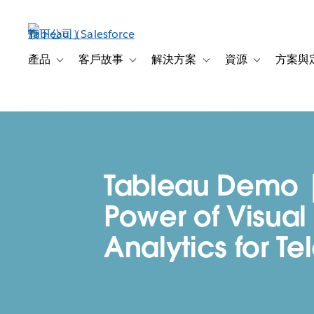
跳
至
主
內
產品
客戶故事
解決方案
資源
方案與
Toggle sub-navigation for 產品
Toggle sub-navigation for 客戶故事
Toggle sub-navigation f
Toggle sub-na
容
Tableau Demo 
Power of Visual
Analytics for Te