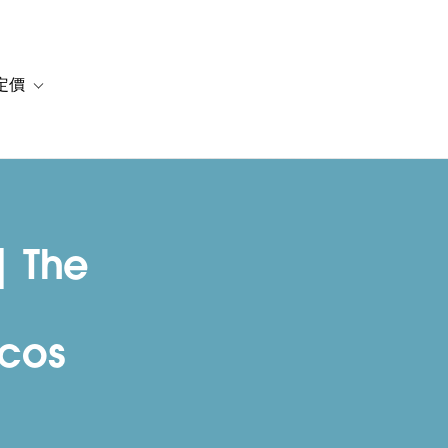
定價
or 解決方案
vigation for 資源
Toggle sub-navigation for 方案與定價
| The
lcos