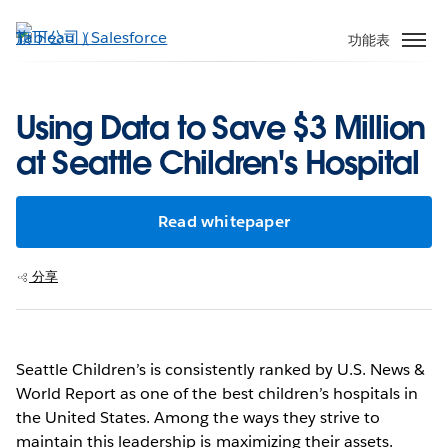
跳
至
功能表
主
內
容
Using Data to Save $3 Million
at Seattle Children's Hospital
Read whitepaper
分享
Seattle Children’s is consistently ranked by U.S. News &
World Report as one of the best children’s hospitals in
the United States. Among the ways they strive to
maintain this leadership is maximizing their assets.