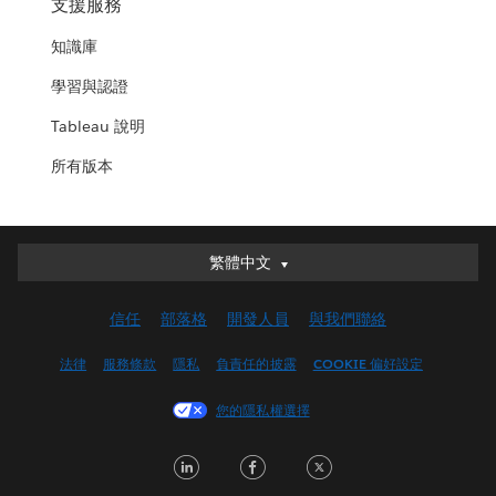
支援服務
知識庫
學習與認證
Tableau 說明
所有版本
繁體中文
繁體中文
Deutsch
信任
部落格
開發人員
與我們聯絡
English (UK)
English (US)
法律
服務條款
隱私
負責任的披露
COOKIE 偏好設定
Español
您的隱私權選擇
Français (Canada)
Français (France)
LinkedIn
Facebook
Twitter
Italiano