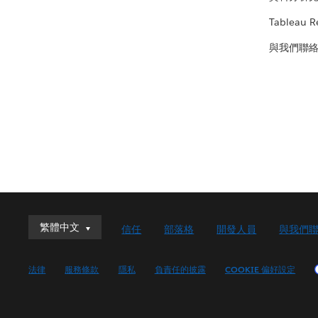
Tableau R
與我們聯
繁體中文
繁體中文
信任
部落格
開發人員
與我們
Deutsch
English (UK)
法律
服務條款
隱私
負責任的披露
COOKIE 偏好設定
English (US)
Español