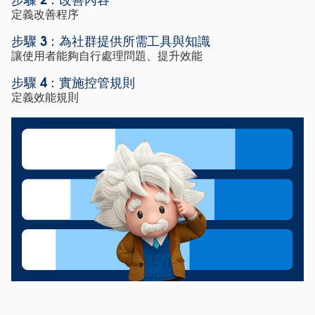
Tableau Blueprint
定義改善程序
大規模提升儀表板
步驟 3：為社群提供所需工具與知識
讓使用者能夠自行處理問題、提升效能
載入速度
步驟 4：實施控管規則
定義效能規則
讓整個組織都能享有更快速的分析技術
立即觀看
閱讀架構