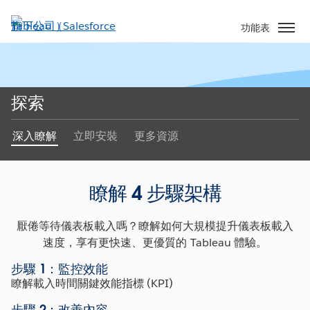
跳
至
功能表
主
內
容
探索
深入瞭解
立即安裝
更多資源
瞭解 4 步驟架構
厭倦等待儀表板載入嗎？瞭解如何大規模提升儀表板載入
速度，享有更快速、更優質的 Tableau 體驗。
步驟 1：監控效能
瞭解載入時間關鍵效能指標 (KPI)
步驟 2：改善內容