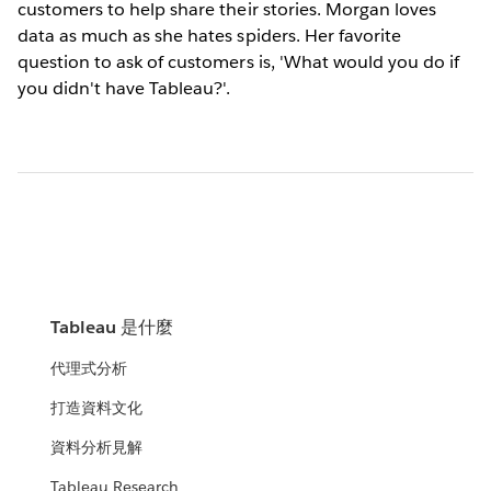
customers to help share their stories. Morgan loves
data as much as she hates spiders. Her favorite
question to ask of customers is, 'What would you do if
you didn't have Tableau?'.
Tableau 是什麼
代理式分析
打造資料文化
資料分析見解
Tableau Research