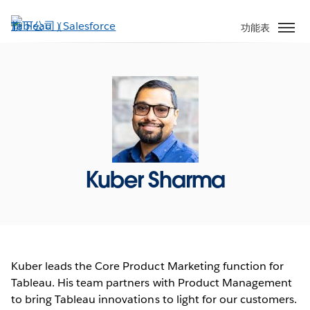
跳
至
功能表
主
內
容
Kuber Sharma
Kuber leads the Core Product Marketing function for
Tableau. His team partners with Product Management
to bring Tableau innovations to light for our customers.