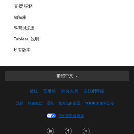
支援服務
知識庫
學習與認證
Tableau 說明
所有版本
繁體中文
繁體中文
Deutsch
信任
部落格
開發人員
與我們聯絡
English (UK)
English (US)
法律
服務條款
隱私
負責任的披露
COOKIE 偏好設定
Español
您的隱私權選擇
Français (Canada)
Français (France)
LinkedIn
Facebook
Twitter
Italiano