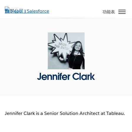
跳
至
功能表
主
內
容
Jennifer Clark
Jennifer Clark is a Senior Solution Architect at Tableau.