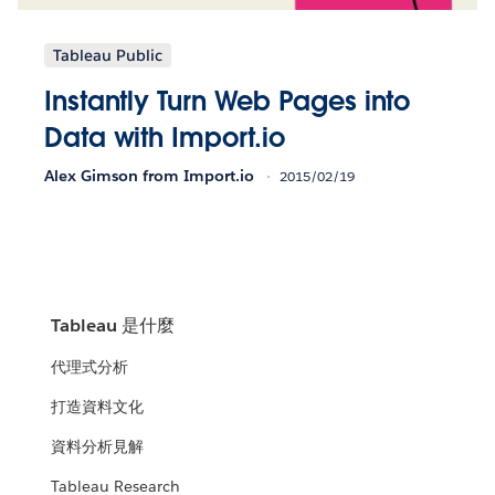
Tableau Public
Instantly Turn Web Pages into
Data with Import.io
Alex Gimson from Import.io
2015/02/19
Tableau 是什麼
代理式分析
打造資料文化
資料分析見解
Tableau Research