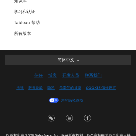
知识库
学习和认证
Tableau 帮助
所有版本
简体中文
简体中文
Deutsch
信任
博客
开发人员
联系我们
English (UK)
English (US)
法律
服务条款
隐私
负责任的披露
COOKIE 偏好设置
Español
您的隐私选项
Français (Canada)
Français (France)
Italiano
日本語
© 版权所有 2026 Salesforce, Inc. 保留所有权利。各个商标由其各自所有人持
한국어