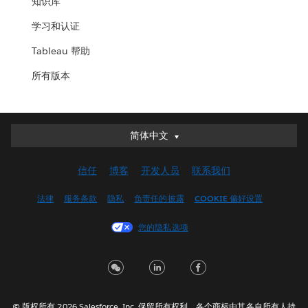
知识库
学习和认证
Tableau 帮助
所有版本
简体中文
简体中文
Deutsch
信任
博客
开发人员
联系我们
English (UK)
English (US)
法律
服务条款
隐私
负责任的披露
COOKIE 偏好设置
Español
您的隐私选项
Français (Canada)
Français (France)
Italiano
日本語
© 版权所有 2026 Salesforce, Inc. 保留所有权利。各个商标由其各自所有人持
한국어