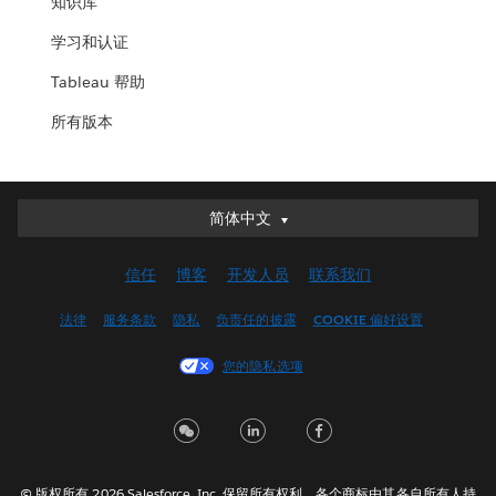
知识库
学习和认证
Tableau 帮助
所有版本
简体中文
简体中文
Deutsch
信任
博客
开发人员
联系我们
English (UK)
English (US)
法律
服务条款
隐私
负责任的披露
COOKIE 偏好设置
Español
您的隐私选项
Français (Canada)
Français (France)
Italiano
日本語
© 版权所有 2026 Salesforce, Inc. 保留所有权利。各个商标由其各自所有人持
한국어