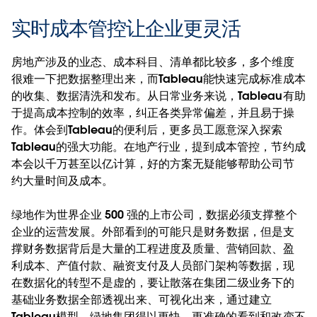
实时成本管控让企业更灵活
房地产涉及的业态、成本科目、清单都比较多，多个维度
很难一下把数据整理出来，而Tableau能快速完成标准成本
的收集、数据清洗和发布。从日常业务来说，Tableau有助
于提高成本控制的效率，纠正各类异常偏差，并且易于操
作。体会到Tableau的便利后，更多员工愿意深入探索
Tableau的强大功能。在地产行业，提到成本管控，节约成
本会以千万甚至以亿计算，好的方案无疑能够帮助公司节
约大量时间及成本。
绿地作为世界企业 500 强的上市公司，数据必须支撑整个
企业的运营发展。外部看到的可能只是财务数据，但是支
撑财务数据背后是大量的工程进度及质量、营销回款、盈
利成本、产值付款、融资支付及人员部门架构等数据，现
在数据化的转型不是虚的，要让散落在集团二级业务下的
基础业务数据全部透视出来、可视化出来，通过建立
Tableau模型，绿地集团得以更快、更准确的看到和改变不