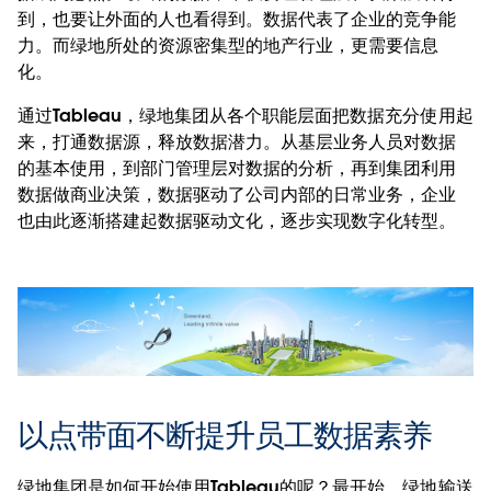
到，也要让外面的人也看得到。数据代表了企业的竞争能
力。而绿地所处的资源密集型的地产行业，更需要信息
化。
通过Tableau，绿地集团从各个职能层面把数据充分使用起
来，打通数据源，释放数据潜力。从基层业务人员对数据
的基本使用，到部门管理层对数据的分析，再到集团利用
数据做商业决策，数据驱动了公司内部的日常业务，企业
也由此逐渐搭建起数据驱动文化，逐步实现数字化转型。
以点带面不断提升员工数据素养
绿地集团是如何开始使用Tableau的呢？最开始，绿地输送