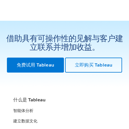
借助具有可操作性的见解与客户建
立联系并增加收益。
免费试用 Tableau
立即购买 Tableau
什么是 Tableau
智能体分析
建立数据文化