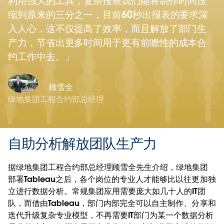
利用强大的工具，复杂报表我们能将制作时间压
缩到原来的三分之一，目前60秒出报表的要求深
入人心，这不仅提高了效率，而且解放了部门生
产力，节省出更多时间用于更有前瞻性的成本合
约工作中去。
顾雪全
绿地集团工程合约部总经理
自助分析解放团队生产力
据绿地集团工程合约部总经理顾雪全先生介绍，绿地集团
部署Tableau之后，各个岗位的专业人才能够比以往更加独
立进行数据分析。常规集团应用需要庞大如几十人的IT团
队，而借由Tableau，部门内部完全可以自主制作、分享和
迭代升级复杂专业模型，不再需要IT部门为某一个数据分析