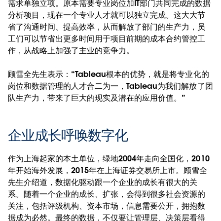
需求单独立项。原本需要专业岗位加IT部门共同完成的数据
分析项目，现在一个专业人才就可以独立完成。这大大节
省了沟通时间、提高效率，从而解放了部门的生产力，员
工们可以节省出更多时间用于项目前期的成本合约管控工
作，从战略上加强了主业的竞争力。
顾雪全先生表示：“Tableau根本的优势，就是将专业化的
岗位和数据管理的人才合二为一，Tableau为我们解放了团
队生产力，带来了巨大的现实及潜在的应用价值。”
企业成长呼唤数字化
作为上海起家的本土单位，绿地2004年走向全国化，2010
年开始海外发展，2015年在上海证券交易所上市。顾雪全
先生介绍道，数据化驱动跟一个企业的成长有很大的关
系。随着一个企业的成长、扩张，会得到很多社会资源的
关注，包括评级机构、资本市场，信息需要公开，拥抱数
据成为必然。最终的数据，不仅要让管理层、决策层看得