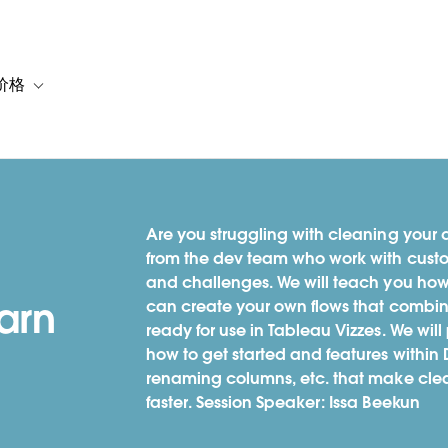
价格
or 解决方案
vigation for 资源
Toggle sub-navigation for 套餐与价格
Are you struggling with cleaning your
from the dev team who work with custo
and challenges. We will teach you how 
arn
can create your own flows that combine
ready for use in Tableau Vizzes. We will
how to get started and features withi
renaming columns, etc. that make cle
faster. Session Speaker: Issa Beekun