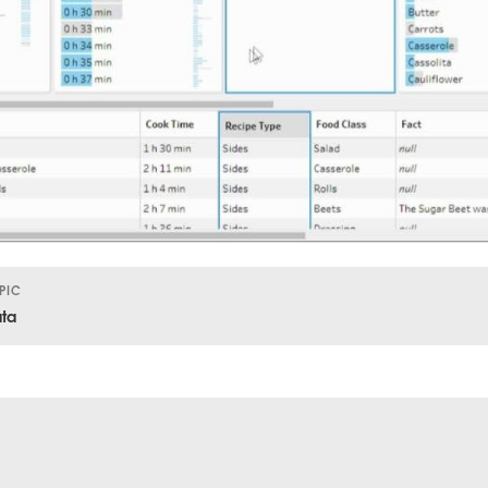
PIC
ta