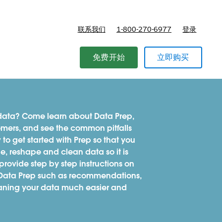
联系我们
1-800-270-6977
登录
免费开始
立即购买
 data? Come learn about Data Prep,
mers, and see the common pitfalls
to get started with Prep so that you
, reshape and clean data so it is
 provide step by step instructions on
n Data Prep such as recommendations,
aning your data much easier and