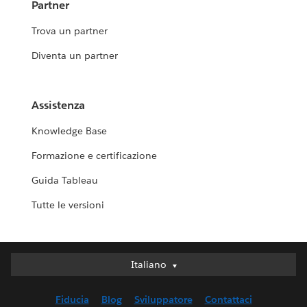
Partner
Trova un partner
Diventa un partner
Assistenza
Knowledge Base
Formazione e certificazione
Guida Tableau
Tutte le versioni
Italiano
Italiano
Deutsch
Fiducia
Blog
Sviluppatore
Contattaci
English (UK)