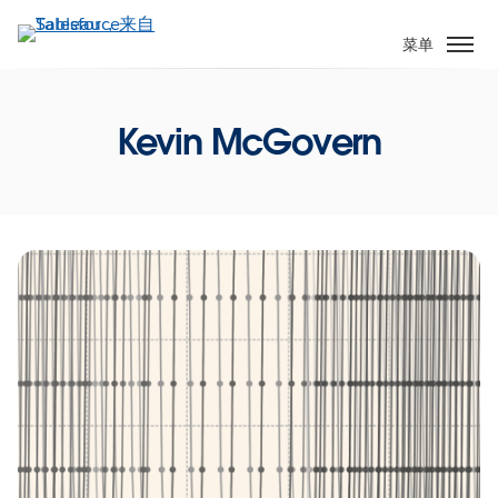
跳
转
菜单
到
主
要
Kevin McGovern
内
容