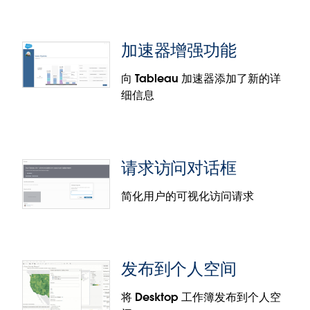
改进了在移动设备上查看数据的体验
通过性能更好的全新响应式体验更好地了解可视化的
加速器增强功能
基础数据，并更加深入地探索您的数据。现在，您可
以在 Tableau Mobile 中获得与 Tableau Desktop 相
向 Tableau 加速器添加了新的详
同的丰富的交互式视图数据体验，而不是静态文本
细信息
表。
“数据问答”Web 组件
使用嵌入 API v3 和 Web 组件，开发人员现在可以将
请求访问对话框
“数据问答”的所有功能整合到自己的应用程序中。现
在，您只需两行代码即可轻松地将 Tableau 的自然语
简化用户的可视化访问请求
言处理 (NLP) 功能集成到您的分析应用程序中。
加速器增强功能
发布到个人空间
加速器现在为用户提供了其 KPI 的概览，可从主页访
问，也可以在所有数据可视化中显示为工具提示。每
将 Desktop 工作簿发布到个人空
个 KPI 都会提供有关其业务定义及其基础计算的详细信