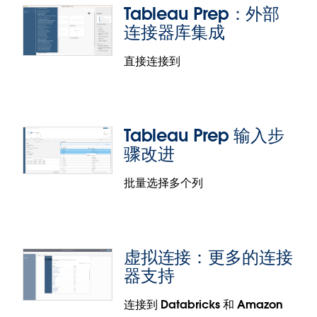
Tableau Prep：外部
任为核心原则。为了改善探索体验，“连接到”对话框
连接器库集成
现在会显示混合内容类型，让用户能够更快地找到相
关数据。
直接连接到
Web 制作中的数据质量警告
在 Web 制作体验中，数据质量警告现在会针对已连接
Tableau Prep 输入步
的数据源显示。此功能将确保用户信任他们所使用的
骤改进
数据，无论这些数据是用来回来一次性问题还是构建
新仪表板。
批量选择多个列
Tableau Prep：外部连接器库集成
Tableau Prep Builder 现在会在“其他连接器”下的“连
虚拟连接：更多的连接
接到”窗格中提供 Tableau Exchange 中的由合作伙
器支持
伴构建的数据连接器。得益于这项新增的功能，在对
数据进行合并、调整和清理时，您可以从当前位置轻
连接到 Databricks 和 Amazon
松地发现并直接连接到这些外部连结器。