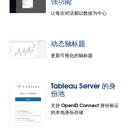
强功能
让每次对话都以数据为中心
动态轴标题
更新可视化的轴标题
Tableau Server 的身
Accelerator Data Mapping
份池
With Data Mapping you can jump start your
支持 OpenID Connect 身份验证
analytics even faster by reducing the time and
的本地身份存储
effort required to set up an Accelerator’s ready-
to-use dashboards. Now, when configuring an
Accelerator, the Data Mapper allows users to pull