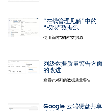
Tableau 将使用我们新开发的优化技术来加速跨数据
功能可用于确定数据的原始排序顺序。
库联接。此前，跨数据库联接的两端都会被摄取到执
行联接的 Hyper 中。如果联接的表很大，网络 I/O 可
能会显著影响查询性能。为了帮助您加快速度，我们
“在线管理见解”中的
“在线管理见解”的改进
的新优化器可以根据情况在要联接的两个数据集中的
“权限”数据源
较大者所在的数据库中本地执行跨数据库联接，从而
避免不必要地移动大型数据集。
使用“在线管理见解”中的新数据全面了解站点的作业
使用新的“权限”数据源
运行状况。我们更新了“作业性能”数据源，使其包含
计划外作业、错误消息和订阅作业。我们还更新了“站
点内容”数据源，使其包含“总大小”字段，因此您的站
点存储使用情况数据将反映草稿和修订。
列级数据质量警告方面
的改进
查看针对列的数据质量警告
“在线管理见解”中的“权限”数据源
使用“在线管理见解”中新推出的“权限”数据源，您可
Google 云端硬盘共享
以确保您的内容权限遵循最佳做法。您可以单独使用