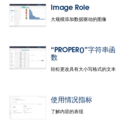
Image Role
大规模添加数据驱动的图像
数据故事
“PROPER()”字符串函
帮助任何用户自信地访问和理解数据并使用数据进行
数
交流。“数据故事”可以自动执行见解的分析、构建和
传达，但也可以完全自定义，因此您可以根据自己受
轻松更改具有大小写格式的文本
众的需求定制故事。您可以选择要包括的分析，更改
置信区间，重命名字段，应用颜色来表示正面或负面
Image Role
变化等。
使用 Image Role 提高对洞察的理解，帮助最终用户
此功能之前在 Tableau 2022.2 的其他 Tableau 产品
使用情况指标
更好地连接和理解可视化。Image Role 是一种新的字
中发布过，现在在 Tableau Server 2023.1 中也可使
段语义，它提供了一种可扩展的自动化方式来将图像
用。
了解内容的表现
资产引入 Tableau。Tableau 现在可以将图像动态映
射到数据中的链接，并将它们编码为可导出的行或列
标题。这项新功能可实现图像资产的外部管理，防止
“PROPER()”字符串函数