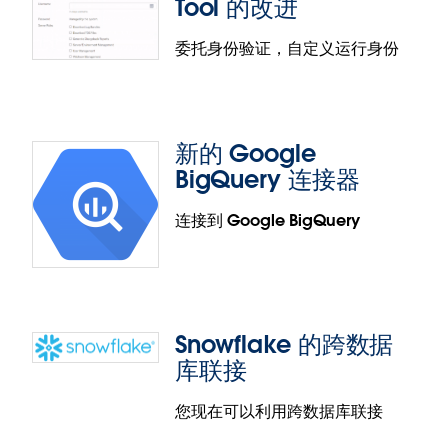
Content Migration Tool：嵌入
Tool 的改进
为虚拟连接中的每个表选择利用实时或数据提取连
式凭据支持
接。此功能提供了额外的灵活性，让您能够根据需要
委托身份验证，自定义运行身份
刷新数据。
使用 Content Migration Tool 将内容从 Tableau
Server 迁移到 Tableau Cloud 时，管理员现在可以安
全地迁移数据源的嵌入凭据。得益于此功能，管理员
新的 Google
不再需要在迁移后重新输入凭据。
Resource Monitoring Tool 的改
BigQuery 连接器
进
连接到 Google BigQuery
Resource Monitoring Tool 的改进包括：
管理员现在可以要求用户使用他们的网络凭据而不
是 Resource Monitoring Tool 专用用户名和密码登
录 Resource Monitoring Tool。可以为每个用户单
Snowflake 的跨数据
新的 Google BigQuery 连接器
独配置此设置。
库联接
在 Linux 操作系统上安装时，您现在可以自定义
新的 Google BigQuery JDBC 连接器使用 BigQuery
您现在可以利用跨数据库联接
RMT Server 和 Agent 的运行身份用户。这项更改让
的存储 API 来更加高效地创建和刷新数据提取。这个
您能够更加轻松地实施最佳做法并遵守 IT 安全政