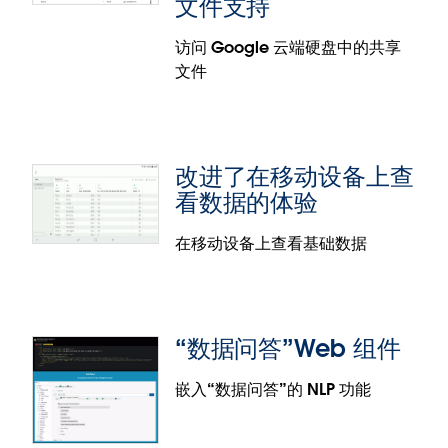
文件支持
“权限”数据源来查看哪些用户或群组获得了访问特定
内容的权限，也可以将“权限”与“在线管理见解”中的
访问 Google 云端硬盘中的共享
其他数据源结合使用，全面了解特定用户可以访问的
文件
所有内容。
列级数据质量警告方面的改进
进行数据相关决策时，您现在可以在决策位置直接查
看列级数据质量警告 (DQW)。对于使用可视化进行决
改进了在移动设备上查
策的用户，我们将列 DQW 引入了数据详细信息窗格。
看数据的体验
我们还简化了在 Tableau Catalog 中查看世系信息时
DQW 的显示方式。使用世系信息进行影响分析或数据
在移动设备上查看基础数据
发现的创建者和数据管家会看到一个摘要，其中会显
示哪些警告（包括上游列警告）应用到了相关资产。
Google 云端硬盘共享文件支持
现在可以在 Google 云端硬盘连接器中访问与您共享
“数据问答”Web 组件
的文件和共享硬盘。
嵌入“数据问答”的 NLP 功能