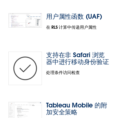
outside data into the Accelerator and map fields
Tableau for Slack 增强功能
from their data source into the fields the
用户属性函数 (UAF)
Accelerator expects. This will be made possible
借助 Tableau for Slack 应用，更加有效地开展基于见
via the Data Mapping UI - a hybrid dialogue box
解的协作。得益于最新的增强功能，您可以更加轻松
在 RLS 计算中传递用户属性
that opens by default with any Data Mapping
动态轴标题
地让人们围绕数据进行每次谈话和决策。现在，您可
enabled Accelerator.
以：
使用动态轴标题，用户可以根据参数值或单值字段更
共享带有上下文信息的 Tableau 内容。链接现在带
改轴标题。
支持在非 Safari 浏览
有预览，因此您的团队可以快速识别相关信息并根
器中进行移动身份验证
据这些信息采取行动。
在私信和频道中轻松搜索和共享 Tableau 内容。
处理条件访问检查
从应用主页方便地访问最近使用过的内容和收藏的
用户属性函数 (UAF)
内容，从而更快地获得见解。
用户属性函数 (UAF) 是全新的用户函数 -
UserAttribute() 和 UserAttributeMatches()；借助这
Tableau Mobile 的附
些函数，您可以在计算中使用在 Connected Apps 登
支持在非 Safari 浏览器中进行移
加安全策略
录流程中定义的用户属性。这些函数可用于创建数据