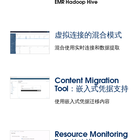
EMR Hadoop Hive
Tableau Prep 输入步骤改进
在 Tableau Prep 的输入步骤中，您现在可以批量选择
多个列。这样，您无需逐一选择多个列就可以隐藏或
虚拟连接的混合模式
删除它们。您现在还可以使用适用于 DateTime 数据
类型的相对日期筛选器来删除陈旧数据。这些改进共
混合使用实时连接和数据提取
同提高了创建流程时的交互性能，并有助于在各个
Tableau Prep 步骤之间实现一致的体验。
虚拟连接：更多的连接器支持
Content Migration
虚拟连接现在支持连接到：
Tool：嵌入式凭据支持
Databricks
使用嵌入式凭据迁移内容
Amazon EMR Hadoop Hive
虚拟连接的混合模式
您不再需要在虚拟连接级别进行实时连接和数据提取
Resource Monitoring
连接之间的取舍选择。得益于这项功能，您现在可以