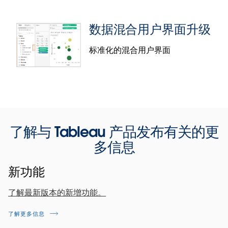
Workbook Optimizer 增强功能
数据混合用户界面升级
得益于 Workbook Optimizer 的增强功能，工作簿作
者可以忽略不适合自己的个别最佳做法，而且只需单
标准化的混合用户界面
击一下即可实施特定的最佳做法。Workbook
Optimizer 现在包含了更多最佳做法来帮助作者提高工
作簿性能。
此处包含更多信息
。
Web 制作增强功能
此功能之前在 Tableau 2022.4 的其他 Tableau 产品
从胶囊方便地访问数字和日期格式选项，包括自定
中发布过，现在在 Tableau Server 2023.1 中也可使
义数字格式。
用。
了解与 Tableau 产品发布有关的更
为标题、窗格和单元格应用表格底纹，从而直观地
多信息
分解表格的各个部分并提高理解力。
数据混合用户界面升级
使用富文本编辑器添加文本对象超链接，以此来提
新功能
供上下文并帮助受众进一步探索。
数据混合是组合数据集的强大工具。我们对图标进行
了解最新版本的新增功能。
了升级，以配合现有模式，并使数据混合与整体用户
了解可用的格式选项。分隔线和边框的格式选项现
界面设计保持一致。现在，链接字段用灰色链接图标
在会根据可视化类型和功能区的胶囊动态显示。
了解更多信息
表示，而潜在的链接字段则显示为斜线链接。请放
此处包含更多信息
。