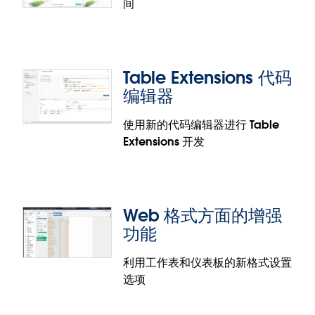
间
息。现在还直接为每个加速器记录了以下详细信息：
业务目标、业务问题、必需属性和相关加速器。
请求访问对话框
得益于经过改进的请求访问对话框，Tableau 用户现
Table Extensions 代码
在可以更轻松地访问相关内容。现在，在请求访问可
编辑器
视化时，用户会在自己的工作流中看到一个易于使用
的对话框。在这个新对话框中，请求访问权限的用户
使用新的代码编辑器进行 Table
还可以给内容所有者留言。此外，内容所有者现在可
Extensions 开发
以通过更简单的方式直接从电子邮件请求通知更新权
发布到个人空间
限。
Tableau Desktop 用户现在可以将工作簿发布到个人
空间。这将为创作者提供一个安全的私人空间来发布
Web 格式方面的增强
他们的工作簿内容，然后再与其他用户共享。
功能
利用工作表和仪表板的新格式设置
选项
Table Extensions 代码编辑器