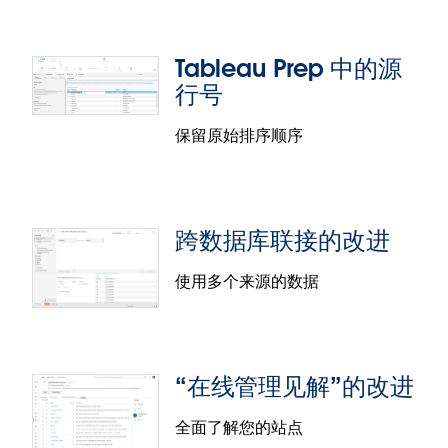
新的连接器还支持跨项目联接以及初始 SQL。
策。
Resource Monitoring Tool 现在支持 Ubuntu 20.04
Tableau Prep 中的源
Snowflake 的跨数据库联接
TLS。
行号
Resource Monitoring Tool 现在支持与其
您现在可以使用 Snowflake 连接器在不同的
保留原始排序顺序
PostreSQL 数据库服务器进行加密连接，确保其处理
Snowflake 数据库之间创建跨数据库联接。当您在
的所有数据均在传输过程中经过加密。
Tableau 中构建数据源和数据模型时，此功能可以为
您提供额外的灵活性。
跨数据库联接的改进
使用多个来源的数据
Tableau Prep 中的源行号
“在线管理见解”的改进
通过在 Tableau Prep 的输入步骤中包含“源行号”，您
跨数据库联接的改进
现在可以保留 Microsoft Excel 或文本 (.csv) 文件的原
全面了解您的站点
始排序顺序。在没有可定义排序的字段可用时，这项