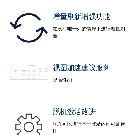
利用集成开发环境 (IDE) 的所有实用功能开发您的
Table Extensions 代码。Table Extensions 代码编辑
增量刷新增强功能
器允许您设置首选编码语言（R、Python、Javascript
或纯文本），并为 Desktop、Server 和 Cloud 中的
在没有唯一列的情况下进行增量刷
Table Extensions 提供了语法突出显示、代码格式化
新
和命令面板。Tableau 还为独特的 Tableau 关键字
（例如“输入表”）添加了可视化处理，让您能够清楚
Web 格式方面的增强功能
地了解您的代码如何引用您的数据。
用户现在可以使用条纹来对行和列进行格式化，以此
视图加速建议服务
增强表格的可见性。根据可视化中的内容，阴影选项
增量刷新增强功能
将动态显示在右侧的格式设置窗格中。合计和总和也
提高性能
可以添加阴影。 仪表板的尺寸调整窗格现在处于活动
增量刷新提供了一种经济划算的方式来使数据提取保
状态，让您能够设置文本对象、工作表标题和仪表板
持最新状态。现在，增量刷新支持对非唯一键列（例
字体的格式。
如日期/时间列）进行刷新，从而为您提供更大的灵活
性。这项更新让更多的表能够使用增量刷新功能，从
脱机激活改进
而提高了可用性。
现在可以进行基于登录的许可证管
理