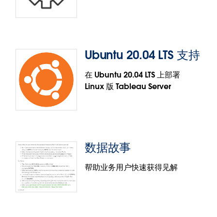
视图加速建议服务
“视图加速”可以提前对一定数量的视图执行基础查询
预计算，这有助于更快地加载视图。Tableau 现在会
Ubuntu 20.04 LTS 支持
向管理员和工作簿所有者提供建议，让他们能够更轻
脱机激活改进
松地决定加速哪些视图，并在优化资源时优先考虑最
在 Ubuntu 20.04 LTS 上部署
能从加速中受益的视图。加载较慢的视图（>2.5 秒）
Linux 版 Tableau Server
激活 Tableau Server 后，离线环境中的管理员现在可
和访问次数最多的视图排名最高。
以使用基于登录的许可证管理 (LBLM) 来激活用户。增
强的离线激活解决方案让您能够以更加高效和可扩展
的方式进行密钥激活和管理；同时，在容器中部署的
功能也提高了 Tableau Server 的可移植性。
数据故事
Ubuntu 20.04 LTS 支持
帮助业务用户快速获得见解
Linux 版 Tableau Server 现在支持 Ubuntu 20.04 LTS
发行版。