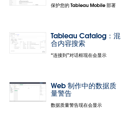
动身份验证
源筛选器，以实现用户名和群组（例如部门、区域
保护您的 Tableau Mobile 部署
等）之外的行级安全性，使您能够在嵌入式场景中为
管理员现在可以指定浏览器（例如 Microsoft Edge）
任何用户定制数据访问权限。
进行身份验证以处理条件访问检查。
正确配置
Tableau Mobile
和您的 Microsoft Intune 环境后，管
Tableau Catalog：混
理员可以覆盖用于身份验证的默认浏览器。
合内容搜索
Tableau Server 的身份池
“连接到”对话框现在会显示
身份池将使您能够摆脱 Tableau Server 中严格的单一
Tableau Mobile 的附加安全策略
身份存储限制。身份池是“用户源”（传统上称为身份
存储）和身份验证机制的组合。使用此功能，您将能
管理员现在可以在其站点或服务器设置中启用附加安
够添加额外的池，您可以在其中让您的用户源隶属于
Web 制作中的数据质
全策略，让 Tableau Mobile 更加安全，包括：屏幕
本地身份存储，并通过 OpenID Connect 对其进行身
量警告
共享和屏幕截图阻止功能（仅限 Android）、越狱检
份验证，从而实现现代身份验证。如果某个组织需要
测和恶意软件检测。
让一组外部用户访问 Tableau，但又无法将这些用户
数据质量警告现在会显示
邀请到该组织的公司 Active Directory，这项功能就会
Tableau Catalog：混合内容搜索
尤其有用，因为它带来了更高的灵活性。
自推出以来，Tableau Catalog 一直以数据探索和信