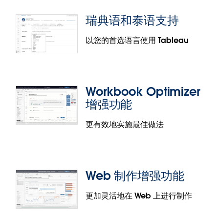
出现因工作簿过大而无法维护和共享的情况。
此处包
瑞典语和泰语支持
含更多信息
。
使用“PROPER( )”函数来设置字符串字段的格式，无需
采用复杂的变通方案来进行计算。这个新函数可将字
此功能之前在 Tableau 2022.4 的其他 Tableau 产品
以您的首选语言使用 Tableau
符串转换为正确的大小写。文本字符串的第一个字母
中发布过，现在在 Tableau Server 2023.1 中也可使
和非字母字符后面的任何字母均为大写，而其余字母
用。
会被转换为小写。
使用情况指标
此功能之前在 Tableau 2022.4 的其他 Tableau 产品
Workbook Optimizer
新的“使用情况”标签页会显示总查看次数指标和收藏
中发布过，现在在 Tableau Server 2023.1 中也可使
增强功能
次数指标。借助这些见解，分析师可以更好地了解哪
用。
些工作簿受到欢迎，从而构建出能够与受众产生共鸣
更有效地实施最佳做法
的内容。查看者可以利用使用情况指标来验证内容是
否被广泛使用且值得信任。
瑞典语和泰语支持
此功能之前在 Tableau 2022.4 的其他 Tableau 产品
以您的首选语言查看并理解数据。Tableau 扩展了语
中发布过，现在在 Tableau Server 2023.1 中也可使
Web 制作增强功能
言选项，增加了泰语和瑞典语。
用。
此功能之前在 Tableau 2022.4 的其他 Tableau 产品
更加灵活地在 Web 上进行制作
中发布过，现在在 Tableau Server 2023.1 中也可使
用。