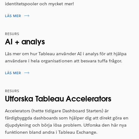
identitetspooler och mycket mer!
Översikt över funktioner i Tableau 2023.1
LÄS MER
Han berättar om de viktigaste nya funktionerna i den
här versionen.
RESURS
AI + analys
TITTA NU
Läs mer om hur Tableau använder AI i analys för att hjälpa
användare i hela organisationen att besvara tuffa frågor.
LÄS MER
RESURS
Utforska Tableau Accelerators
Accelerators (hette tidigare Dashboard Starters) är
färdigbyggda dashboards som hjälper dig att direkt göra en
djupdykning och börja lösa problem. Utforska den här nya
funktionen bland andra i Tableau Exchange.