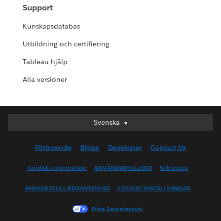
Support
Kunskapsdatabas
Utbildning och certifiering
Tableau-hjälp
Alla versioner
Svenska
Svenska
Deutsch
Förtroende
Blogg
Developer
Contact Us
English (UK)
English (US)
Juridisk Information
ANVÄNDARVILLKOR
Sekretess
Español
ANSVARSFULL REDOVISNING
COOKIE-INSTÄLLNINGAR
Français (Canada)
Français (France)
Dina Sekretessval
Italiano