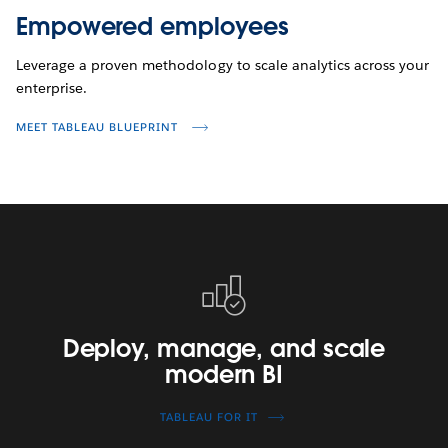
Empowered employees
Leverage a proven methodology to scale analytics across your
enterprise.
MEET TABLEAU BLUEPRINT
Deploy,
manage,
and
scale
Deploy, manage, and scale
modern
modern BI
BI
TABLEAU FOR IT