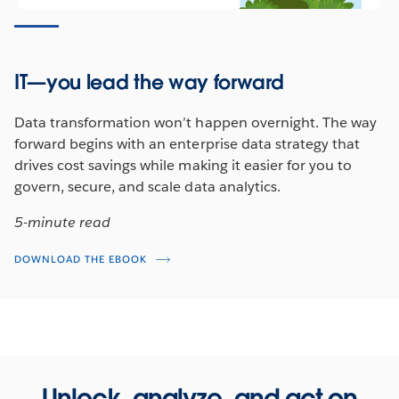
Launch your data journey today
Data-driven organizations build business resilience and
IT—you lead the way forward
deepen relationships with customers. Learn how to
empower your entire workforce with a Data Culture
Data transformation won’t happen overnight. The way
and transform with analytics at scale.
forward begins with an enterprise data strategy that
drives cost savings while making it easier for you to
รับชมตอนนี้
govern, secure, and scale data analytics.
5-minute read
DOWNLOAD THE EBOOK
Unlock, analyze, and act on