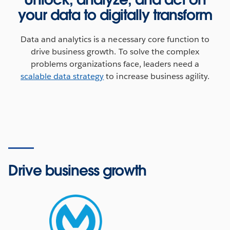
your data to digitally transform
Data and analytics is a necessary core function to
drive business growth. To solve the complex
problems organizations face, leaders need a
scalable data strategy
to increase business agility.
Become a digital business
Hear how companies like yours are using data to drive
efficiencies and grow their business.
Drive business growth
WATCH NOW