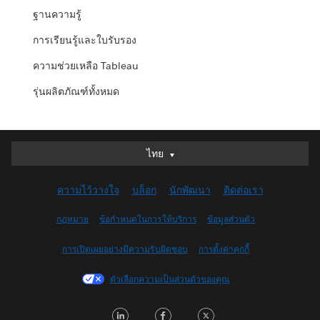
ฐานความรู้
การเรียนรู้และใบรับรอง
ความช่วยเหลือ Tableau
รุ่นผลิตภัณฑ์ทั้งหมด
ไทย
ไทย
Deutsch
ความไว้วางใจ
บล็อก
นักพัฒนา
ติดต่อเรา
English (UK)
English (US)
กฎหมาย
ข้อกำหนดในการให้บริการ
ข้อมูลส่วนตัว
Español
การเปิดเผยอย่างมีความรับผิดชอบ
การตั้งค่าคุกกี้
Français (Canada)
Français (France)
ตัวเลือกความเป็นส่วนตัวของคุณ
Italiano
LinkedIn
Facebook
Twitter
日本語