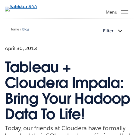
ข้าม
ไป
Menu
ที่
เนื้อหา
Home
Blog
Filter
หลัก
April 30, 2013
Tableau +
Cloudera Impala:
Bring Your Hadoop
Data To Life!
Today, our friends at Cloudera have formally