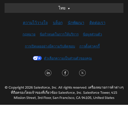
ไทย
ไทย
Deutsch
ความไว้วางใจ
บล็อก
นักพัฒนา
ติดต่อเรา
English (UK)
English (US)
กฎหมาย
ข้อกำหนดในการให้บริการ
ข้อมูลส่วนตัว
Español
การเปิดเผยอย่างมีความรับผิดชอบ
การตั้งค่าคุกกี้
Français (Canada)
Français (France)
ตัวเลือกความเป็นส่วนตัวของคุณ
Italiano
LinkedIn
Facebook
Twitter
日本語
한국어
Nederlands
© Copyright 2026 Salesforce, Inc. All rights reserved. เครื่องหมายการค้าต่างๆ
ที่ถือครองโดยเจ้าของที่เกี่ยวข้อง Salesforce, Inc. Salesforce Tower, 415
Português
Mission Street, 3rd Floor, San Francisco, CA 94105, United States
Svenska
简体中文
繁體中文