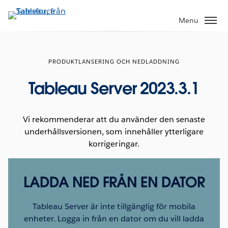
Gå
vidare
Menu
till
huvudinnehållet
PRODUKTLANSERING OCH NEDLADDNING
Tableau Server 2023.3.1
Vi rekommenderar att du använder den senaste
underhållsversionen, som innehåller ytterligare
korrigeringar.
LADDA NED FRÅN EN DATOR
Tableau Server är inte tillgänglig för mobila
enheter. Logga in från en dator om du vill ladda