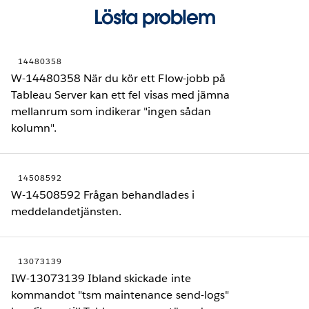
Lösta problem
14480358
W-14480358 När du kör ett Flow-jobb på
Tableau Server kan ett fel visas med jämna
mellanrum som indikerar "ingen sådan
kolumn".
14508592
W-14508592 Frågan behandlades i
meddelandetjänsten.
13073139
IW-13073139 Ibland skickade inte
kommandot "tsm maintenance send-logs"