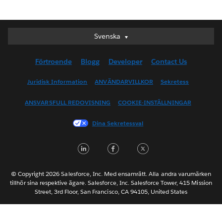
Svenska
Svenska
Deutsch
Förtroende
Blogg
Developer
Contact Us
English (UK)
English (US)
Juridisk Information
ANVÄNDARVILLKOR
Sekretess
Español
ANSVARSFULL REDOVISNING
COOKIE-INSTÄLLNINGAR
Français (Canada)
Français (France)
Dina Sekretessval
Italiano
L
F
T
日本語
i
a
w
한국어
n
c
i
Nederlands
© Copyright 2026 Salesforce, Inc. Med ensamrätt. Alla andra varumärken
tillhör sina respektive ägare. Salesforce, Inc. Salesforce Tower, 415 Mission
k
e
t
Português
Street, 3rd Floor, San Francisco, CA 94105, United States
e
b
t
ไทย
d
o
e
简体中文