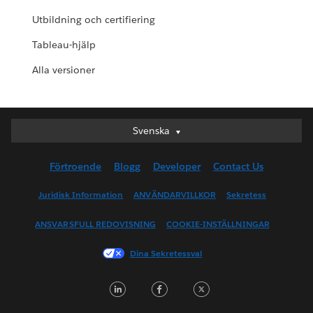
Utbildning och certifiering
Tableau-hjälp
Alla versioner
Svenska
Svenska
Deutsch
Förtroende
Blogg
Developer
Contact Us
English (UK)
English (US)
Juridisk Information
ANVÄNDARVILLKOR
Sekretess
Español
ANSVARSFULL REDOVISNING
COOKIE-INSTÄLLNINGAR
Français (Canada)
Français (France)
Dina Sekretessval
Italiano
LinkedIn
Facebook
Twitter
日本語
한국어