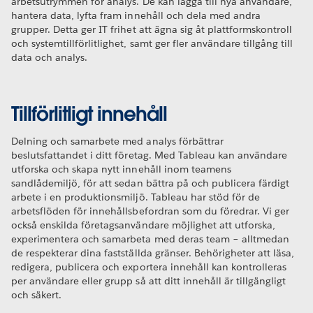
arbetsutrymmen för analys. De kan lägga till nya användare,
hantera data, lyfta fram innehåll och dela med andra
grupper. Detta ger IT frihet att ägna sig åt plattformskontroll
och systemtillförlitlighet, samt ger fler användare tillgång till
data och analys.
Tillförlitligt innehåll
Delning och samarbete med analys förbättrar
beslutsfattandet i ditt företag. Med Tableau kan användare
utforska och skapa nytt innehåll inom teamens
sandlådemiljö, för att sedan bättra på och publicera färdigt
arbete i en produktionsmiljö. Tableau har stöd för de
arbetsflöden för innehållsbefordran som du föredrar. Vi ger
också enskilda företagsanvändare möjlighet att utforska,
experimentera och samarbeta med deras team – alltmedan
de respekterar dina fastställda gränser. Behörigheter att läsa,
redigera, publicera och exportera innehåll kan kontrolleras
per användare eller grupp så att ditt innehåll är tillgängligt
och säkert.