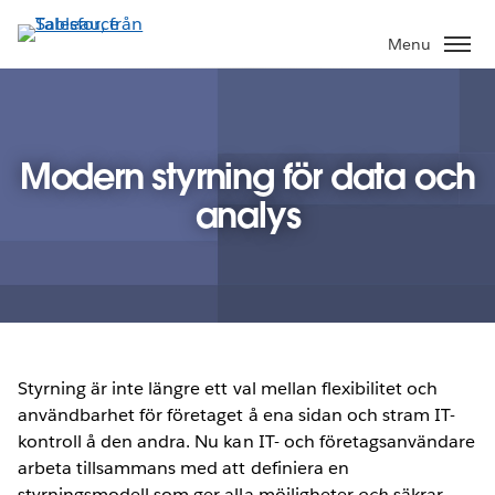
Gå
vidare
Menu
till
huvudinnehållet
Modern styrning för data och
analys
Styrning är inte längre ett val mellan flexibilitet och
användbarhet för företaget å ena sidan och stram IT-
kontroll å den andra. Nu kan IT- och företagsanvändare
arbeta tillsammans med att definiera en
styrningsmodell som ger alla möjligheter
och
säkrar