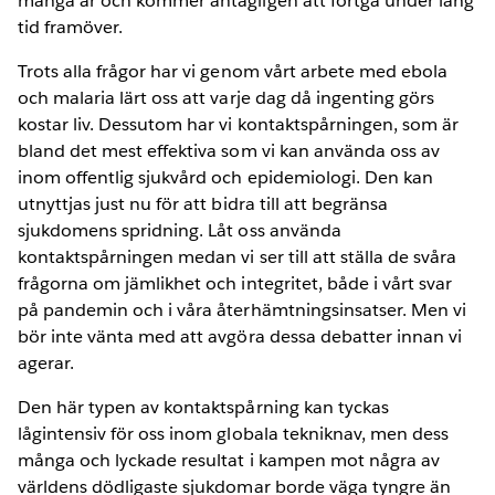
många år och kommer antagligen att fortgå under lång
tid framöver.
Trots alla frågor har vi genom vårt arbete med ebola
och malaria lärt oss att varje dag då ingenting görs
kostar liv. Dessutom har vi kontaktspårningen, som är
bland det mest effektiva som vi kan använda oss av
inom offentlig sjukvård och epidemiologi. Den kan
utnyttjas just nu för att bidra till att begränsa
sjukdomens spridning. Låt oss använda
kontaktspårningen medan vi ser till att ställa de svåra
frågorna om jämlikhet och integritet, både i vårt svar
på pandemin och i våra återhämtningsinsatser. Men vi
bör inte vänta med att avgöra dessa debatter innan vi
agerar.
Den här typen av kontaktspårning kan tyckas
lågintensiv för oss inom globala tekniknav, men dess
många och lyckade resultat i kampen mot några av
världens dödligaste sjukdomar borde väga tyngre än