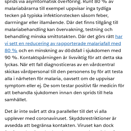
sprids via asymtomatisk överföring. Runt 80 % av
malariabärarna till exempel uppvisar inga tydliga
tecken på typiska infektionstecken såsom feber,
darrningar eller illamående. Där det finns tillgång till
malariabehandling kan övervakning, testning och
behandling minska smittotakten. Där det görs rätt
har
vi sett en reducering av rapporterade malariafall med
80 %
och en minskning av dödsfall i sjukdomen med
90 %. Kontaktspårningen är livsviktig för att detta ska
lyckas. När ett fall diagnosticeras av en vårdcentral
skickas vårdpersonal till den personens by för att testa
alla i närheten för malaria, oavsett om de uppvisar
symptom eller ej. De som testar positivt får medicin för
att behandla sjukdomen innan den sprids till hela
samhället.
Det är inte svårt att dra paralleller till det vi alla
upplever med coronaviruset. Skyddsrestriktioner är
avsedda att begränsa kontakten. Viruset kan dock