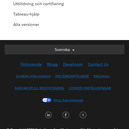
Utbildning och certifiering
Tableau-hjälp
Alla versioner
Svenska
Svenska
Deutsch
Förtroende
Blogg
Developer
Contact Us
English (UK)
English (US)
Juridisk Information
ANVÄNDARVILLKOR
Sekretess
Español
ANSVARSFULL REDOVISNING
COOKIE-INSTÄLLNINGAR
Français (Canada)
Français (France)
Dina Sekretessval
Italiano
LinkedIn
Facebook
Twitter
日本語
한국어