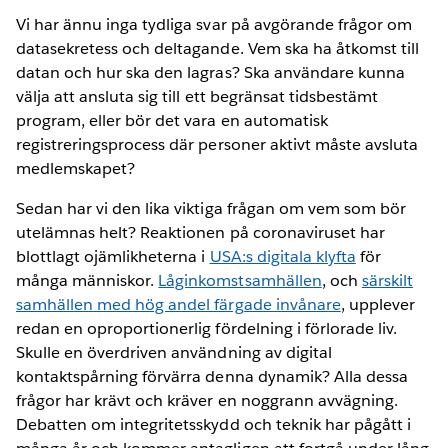
Vi har ännu inga tydliga svar på avgörande frågor om
datasekretess och deltagande. Vem ska ha åtkomst till
datan och hur ska den lagras? Ska användare kunna
välja att ansluta sig till ett begränsat tidsbestämt
program, eller bör det vara en automatisk
registreringsprocess där personer aktivt måste avsluta
medlemskapet?
Sedan har vi den lika viktiga frågan om vem som bör
utelämnas helt? Reaktionen på coronaviruset har
blottlagt ojämlikheterna i
USA:s digitala klyfta
för
många människor.
Låginkomstsamhällen
, och
särskilt
samhällen med hög andel färgade invånare
, upplever
redan en oproportionerlig fördelning i förlorade liv.
Skulle en överdriven användning av digital
kontaktspårning förvärra denna dynamik? Alla dessa
frågor har krävt och kräver en noggrann avvägning.
Debatten om integritetsskydd och teknik har pågått i