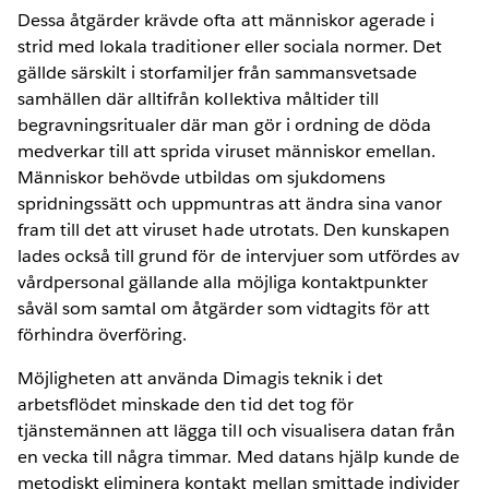
Dessa åtgärder krävde ofta att människor agerade i
strid med lokala traditioner eller sociala normer. Det
gällde särskilt i storfamiljer från sammansvetsade
samhällen där alltifrån kollektiva måltider till
begravningsritualer där man gör i ordning de döda
medverkar till att sprida viruset människor emellan.
Människor behövde utbildas om sjukdomens
spridningssätt och uppmuntras att ändra sina vanor
fram till det att viruset hade utrotats. Den kunskapen
lades också till grund för de intervjuer som utfördes av
vårdpersonal gällande alla möjliga kontaktpunkter
såväl som samtal om åtgärder som vidtagits för att
förhindra överföring.
Möjligheten att använda Dimagis teknik i det
arbetsflödet minskade den tid det tog för
tjänstemännen att lägga till och visualisera datan från
en vecka till några timmar. Med datans hjälp kunde de
metodiskt eliminera kontakt mellan smittade individer