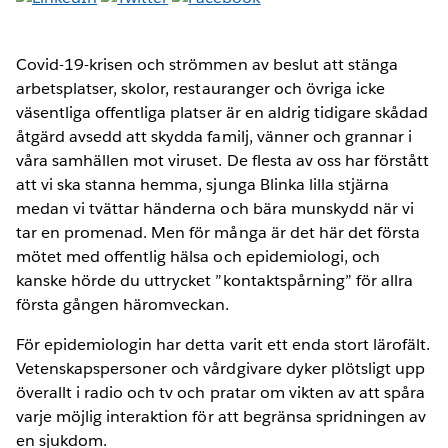
Covid-19-krisen och strömmen av beslut att stänga
arbetsplatser, skolor, restauranger och övriga icke
väsentliga offentliga platser är en aldrig tidigare skådad
åtgärd avsedd att skydda familj, vänner och grannar i
våra samhällen mot viruset. De flesta av oss har förstått
att vi ska stanna hemma, sjunga Blinka lilla stjärna
medan vi tvättar händerna och bära munskydd när vi
tar en promenad. Men för många är det här det första
mötet med offentlig hälsa och epidemiologi, och
kanske hörde du uttrycket ”kontaktspårning” för allra
första gången häromveckan.
För epidemiologin har detta varit ett enda stort lärofält.
Vetenskapspersoner och vårdgivare dyker plötsligt upp
överallt i radio och tv och pratar om vikten av att spåra
varje möjlig interaktion för att begränsa spridningen av
en sjukdom.