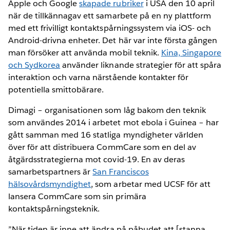
Apple och Google
skapade rubriker
i USA den 10 april
när de tillkännagav ett samarbete på en ny plattform
med ett frivilligt kontaktspårningssystem via iOS- och
Android-drivna enheter. Det här var inte första gången
man försöker att använda mobil teknik.
Kina, Singapore
och Sydkorea
använder liknande strategier för att spåra
interaktion och varna närstående kontakter för
potentiella smittobärare.
Dimagi – organisationen som låg bakom den teknik
som användes 2014 i arbetet mot ebola i Guinea – har
gått samman med 16 statliga myndigheter världen
över för att distribuera CommCare som en del av
åtgärdsstrategierna mot covid-19. En av deras
samarbetspartners är
San Franciscos
hälsovårdsmyndighet
, som arbetar med UCSF för att
lansera CommCare som sin primära
kontaktspårningsteknik.
”När tiden är inne att ändra på påbudet att [stanna