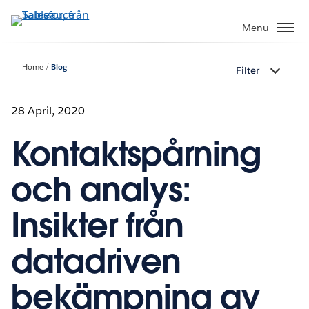
Gå
vidare
Menu
till
huvudinnehållet
Home
Blog
Filter
28 April, 2020
Kontaktspårning
och analys:
Insikter från
datadriven
bekämpning av