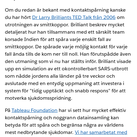
Om du redan är bekant med kontaktspårning kanske
du har hört
Dr Larry Brilliants TED Talk från 2006
om
utrotningen av smittkoppor. Brilliant beskrev mycket
detaljerat hur han tillsammans med ett särskilt team
korsade Indien för att spåra varje enskilt fall av
smittkoppor. De spårade varje möjlig kontakt för varje
fall ända tills de kom ner till noll. Han förutspådde även
den utmaning som vi nu har ställts inför. Brilliant visade
upp en simulation av ett okontrollerbart SARS-utbrott
som nådde jordens alla länder på tre veckor och
avslutade med en entydig uppmaning att investera i
system för ”tidig upptäckt och snabb respons” för att
motverka sjukdomsspridning.
På
Tableau Foundation
har vi sett hur mycket effektiv
kontaktspårning och noggrann datainsamling kan
betyda för att spåra och begränsa några av världens
mest nedbrytande sjukdomar.
Vi har samarbetat med