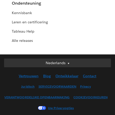
Ondersteuning
Kennisbank
Leren en certificering
Tableau Help
Alle releases
Nederlands
Nederlands
Deutsch
Vertrouwen
Blog
Ontwikkelaar
Contact
English (UK)
English (US)
Juridisch
SERVICEVOORWAARDEN
Privacy
Español
VERANTWOORDELIJKE OPENBAARMAKING
COOKIEVOORKEUREN
Français (Canada)
Français (France)
Uw Privacyopties
Italiano