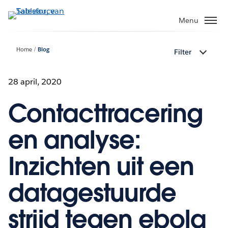
Verder
naar
Menu
hoofdinhoud
Home
Blog
Filter
28 april, 2020
Contacttracering
en analyse:
Inzichten uit een
datagestuurde
strijd tegen ebola