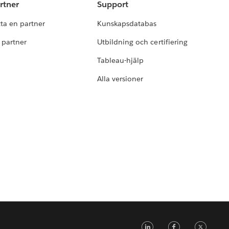
rtner
Support
tta en partner
Kunskapsdatabas
i partner
Utbildning och certifiering
Tableau-hjälp
Alla versioner
LinkedIn
Faceb
Tw