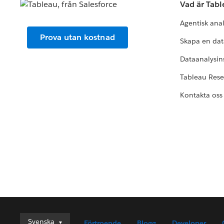
Vad är Tab
Agentisk ana
Prova utan kostnad
Skapa en dat
Dataanalysins
Tableau Res
Kontakta oss
Svenska
Svenska
Förtroende
Blogg
Developer