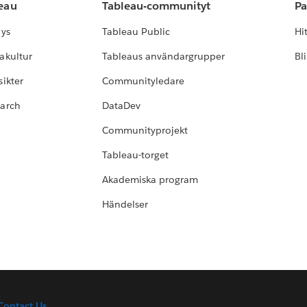
leau
Tableau-communityt
Pa
lys
Tableau Public
Hi
akultur
Tableaus användargrupper
Bl
ikter
Communityledare
earch
DataDev
Communityprojekt
Tableau-torget
Akademiska program
Händelser
Contact Us