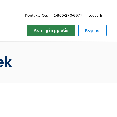
Kontakta Oss
1-800-270-6977
Logga In
riser
Kom igång gratis
Köp nu
ek