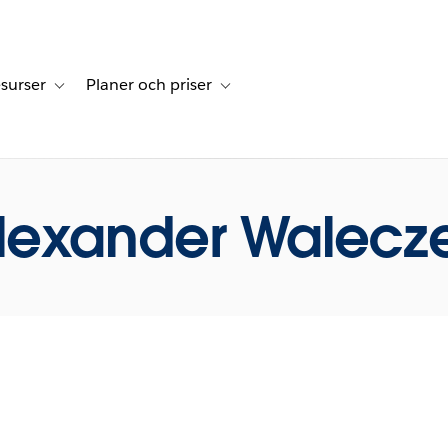
surser
Planer och priser
undberättelser
sub-navigation for Lösningar
Toggle sub-navigation for Resurser
Toggle sub-navigation for Planer och p
lexander Walecz