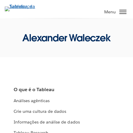
Pular
para
Menu
o
conteúdo
principal
Alexander Waleczek
O que é o Tableau
Análises agênticas
Crie uma cultura de dados
Informações de análise de dados
Tableau Research