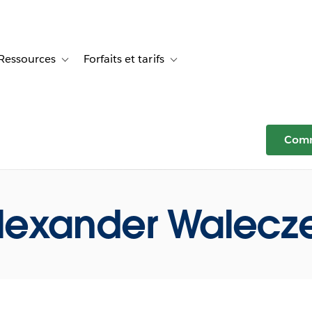
Ressources
Forfaits et tarifs
or Témoignages clients
e sub-navigation for Solutions
Toggle sub-navigation for Ressources
Toggle sub-navigation for Forfaits e
Comm
lexander Walecz